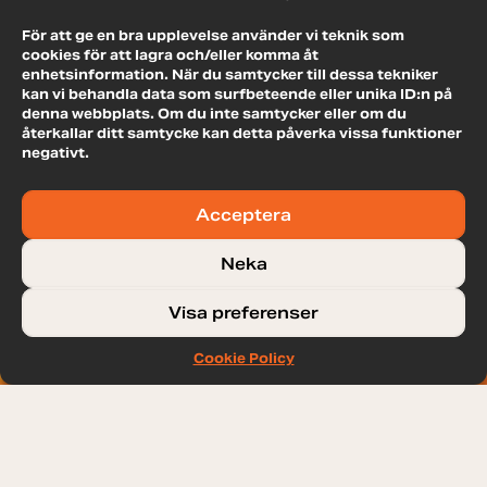
För att ge en bra upplevelse använder vi teknik som
cookies för att lagra och/eller komma åt
enhetsinformation. När du samtycker till dessa tekniker
kan vi behandla data som surfbeteende eller unika ID:n på
denna webbplats. Om du inte samtycker eller om du
återkallar ditt samtycke kan detta påverka vissa funktioner
negativt.
TRÄNINGSRESA
Acceptera
SYDAFRIKA 2027
Neka
Visa preferenser
Cookie Policy