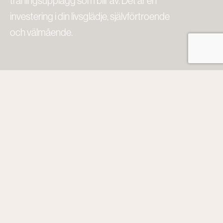
träningsupplägg som blir av. Det är en
investering i din livsglädje, självförtroende
och välmående.
Bryt dåliga vanor
TA TILLBAKA
KONTROLLEN ÖVER
DITT LIV OCH HÄLSA